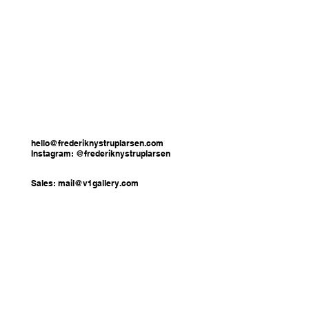
hello@frederiknystruplarsen.com
Instagram: @frederiknystruplarsen
Sales:
mail@v1gallery.com