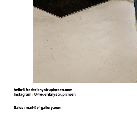
hello@frederiknystruplarsen.com
Instagram: @frederiknystruplarsen
Sales:
mail@v1gallery.com